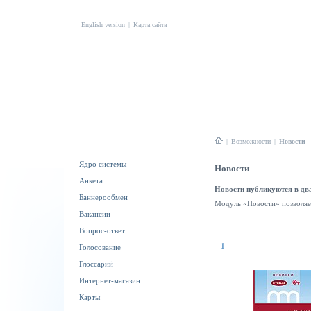
English version
|
Карта сайта
|
Возможности
|
Новости
Ядро системы
Новости
Анкета
Новости публикуются в два
Баннерообмен
Модуль «Новости» позволяет
Вакансии
Вопрос-ответ
1
Голосование
Глоссарий
Интернет-магазин
Карты